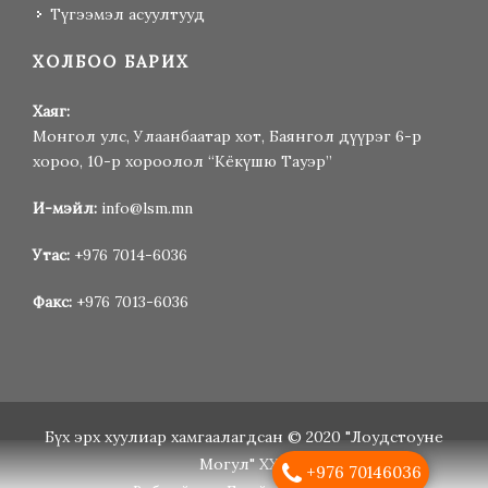
Түгээмэл асуултууд
ХОЛБОО БАРИХ
Хаяг:
Монгол улс, Улаанбаатар хот, Баянгол дүүрэг 6-р
хороо, 10-р хороолол “Кёкүшю Тауэр”
И-мэйл:
info@lsm.mn
Утас:
+976 7014-6036
Факс:
+976 7013-6036
Бүх эрх хуулиар хамгаалагдсан © 2020 "Лоудстоуне
Могул" ХХК
+976 70146036