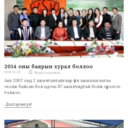
2014 оны баярын хурал боллоо
2019-12-20
Мэдээ мэдээлэл
,
Анх 2007 онд 2 ажилтантайгаар үйл ажиллагаагаа
эхэлж байсан бол өдгөө 87 ажилчидтай болж хүрээгээ
тэлжээ.
Дэлгэрэнгүй