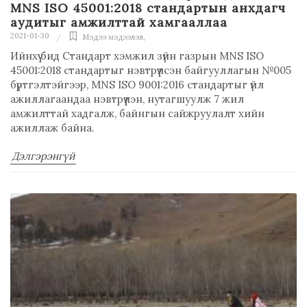
MNS ISO 45001:2018 стандартын анхдагч
аудитыг амжилттай хамгааллаа
2021-01-30
Мэдээ мэдээлэл
,
Ийнхүү бид Стандарт хэмжил зүйн газрын MNS ISO
45001:2018 стандартыг нэвтрүүлсэн байгууллагын №005
бүртгэлтэйгээр, MNS ISO 9001:2016 стандартыг үйл
ажиллагаандаа нэвтрүүлэн, нутагшуулж 7 жил
амжилттай хадгалж, байнгын сайжруулалт хийн
ажиллаж байна.
Дэлгэрэнгүй