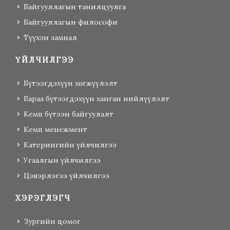
Байгууллагын танилцуулга
Байгууллагын философи
Түүхэн замнал
ҮЙЛЧИЛГЭЭ
Бүтээгдэхүүн хөгжүүлэлт
Бараа бүтээгдэхүүн ханган нийлүүлэлт
Кемп бүтээн байгуулалт
Кемп менежмент
Катерингийн үйлчилгээ
Угаалгын үйлчилгээ
Цэвэрлэгээ үйлчилгээ
ХЭРЭГЛЭГЧ
Зургийн цомог