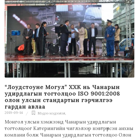
“Лоудстоуне Могул” ХХК нь Чанарын
удирдлагын тогтолцоо ISO 9001:2008
олон улсын стандартын гэрчилгээ
гардан авлаа
2019-09-14
Мэдээ мэдээлэл
,
Монгол улсын хэмжээнд Чанарын удирдлагын
тогтолцоог Катерингийн чиглэлээр нэвтрүүлсэн анхны
компани болж Чанарын удирдлагын тогтолцоо Олон