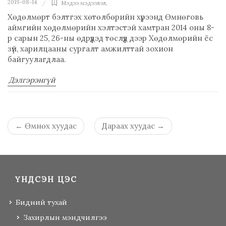
2019-08-14
Мэдээ мэдээлэл
,
Хөдөлмөрт бэлтгэх хөтөлбөрийн хүрээнд Өмнөговь
аймгийн хөдөлмөрийн хэлтэстэй хамтран 2014 оны 8-
р сарын 25, 26-ны өдрүүдэд төслүүд дээр Хөдөлмөрийн ёс
зүй, харилцааны сургалт амжилттай зохион
байгуулагдлаа.
Дэлгэрэнгүй
←
Өмнөх хуудас
Дараах хуудас
→
ҮНДСЭН ЦЭС
Бидний тухай
Захирлын мэндчилгээ