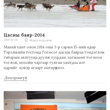
Цасны баяр-2014
2019-12-28
Мэдээ мэдээлэл
,
Манай хамт олон 2014 оны 3-р сарын 15-ний өдөр
Тэрэлжийн тосгонд Гоёмсог цасны баяраа тэмдэглэж
гитарын аялгуунд дуулж хуурдан, хөгжөөнт тоглоом
тоглож, нохойн чаргаар гулган хамтдаа нэг
өдрийг цэвэр агаарт өнгөрүүллээ.
Дэлгэрэнгүй