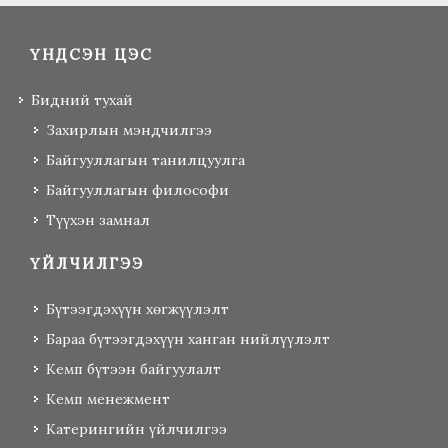
ҮНДСЭН ЦЭС
Бидний тухай
Захирлын мэндчилгээ
Байгууллагын танилцуулга
Байгууллагын философи
Түүхэн замнал
ҮЙЛЧИЛГЭЭ
Бүтээгдэхүүн хөгжүүлэлт
Бараа бүтээгдэхүүн ханган нийлүүлэлт
Кемп бүтээн байгуулалт
Кемп менежмент
Катерингийн үйлчилгээ