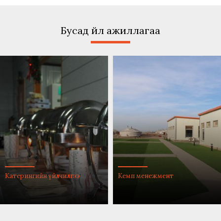
Бусад үйл ажиллагаа
Кемп менежмент
Угаалгын үйлчилгээ