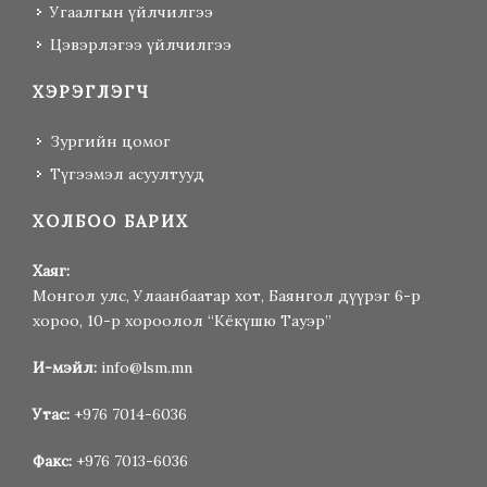
Угаалгын үйлчилгээ
Цэвэрлэгээ үйлчилгээ
ХЭРЭГЛЭГЧ
Зургийн цомог
Түгээмэл асуултууд
ХОЛБОО БАРИХ
Хаяг:
Монгол улс, Улаанбаатар хот, Баянгол дүүрэг 6-р
хороо, 10-р хороолол “Кёкүшю Тауэр”
И-мэйл:
info@lsm.mn
Утас:
+976 7014-6036
Факс:
+976 7013-6036