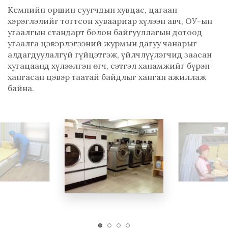
Кемпийн оршин суугчдын хувцас, цагаан
хэрэглэлийг тогтсон хуваариар хүлээн авч, ОУ-ын
угаалгын стандарт болон байгууллагын дотоод
угаалга цэвэрлэгээний журмын дагуу чанарыг
алдагдуулалгүй гүйцэтгэж, үйлчлүүлэгчид заасан
хугацаанд хүлээлгэн өгч, сэтгэл ханамжийг бүрэн
хангасан цэвэр таатай байдлыг ханган ажиллаж
байна.