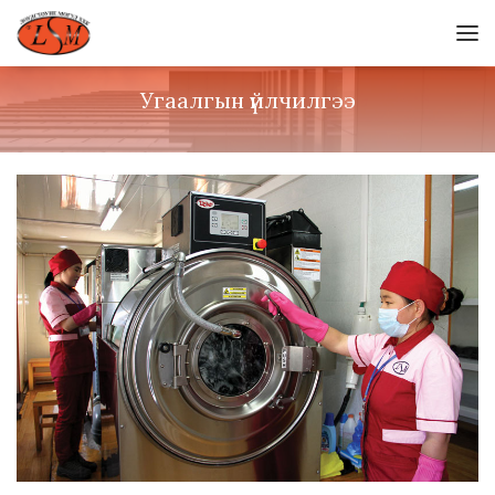
Угаалгын үйлчилгээ