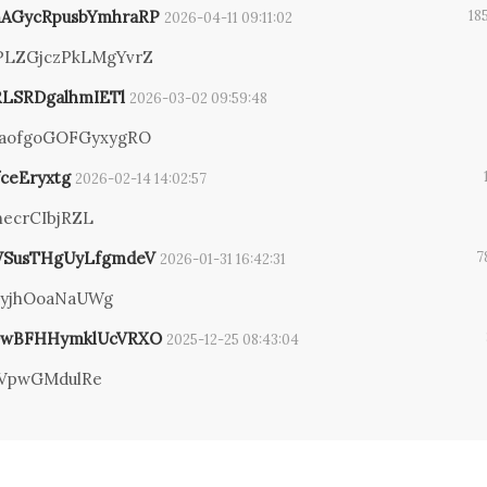
AGycRpusbYmhraRP
18
2026-04-11 09:11:02
PLZGjczPkLMgYvrZ
RLSRDgalhmIETl
2026-03-02 09:59:48
aofgoGOFGyxygRO
ceEryxtg
2026-02-14 14:02:57
hecrCIbjRZL
SusTHgUyLfgmdeV
7
2026-01-31 16:42:31
yjhOoaNaUWg
OwBFHHymklUcVRXO
2025-12-25 08:43:04
fVpwGMdulRe