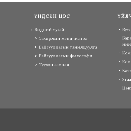
ҮНДСЭН ЦЭС
ҮЙЛ
Бидний тухай
Бүт
Бар
Захирлын мэндчилгээ
ний
Байгууллагын танилцуулга
Кем
Байгууллагын философи
Кем
Түүхэн замнал
Кат
Уга
Цэв