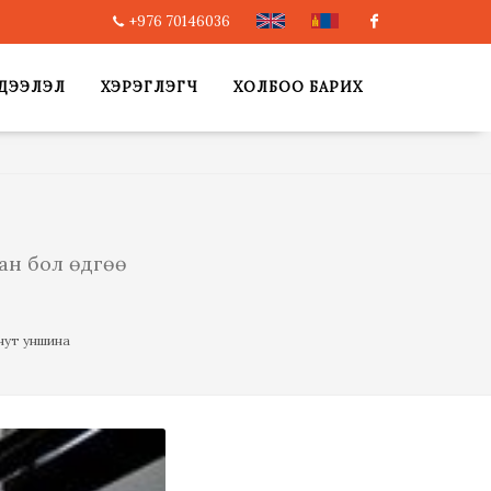
+976 70146036
Facebook
ДЭЭЛЭЛ
ХЭРЭГЛЭГЧ
ХОЛБОО БАРИХ
ан бол өдгөө
нут уншина