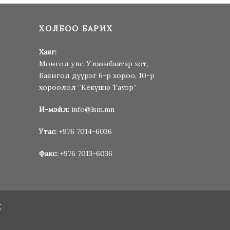
ХОЛБОО БАРИХ
Хаяг:
Монгол улс, Улаанбаатар хот,
Баянгол дүүрэг 6-р хороо, 10-р
хороолол “Кёкүшю Тауэр”
И-мэйл:
info@lsm.mn
Утас:
+976 7014-6036
Факс:
+976 7013-6036
К