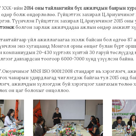
" ХХК-ийн
2014 оны тайлангийн бүх ажилчдын баярын хур
 өдөр болж өндөрлөлөө. Гүйцэтгэх захирал Ц.Ариунчимэг 
ргэв. Түүнчлэн Гүйцэтгэх захирал Ц.Ариунчимэг 2015 оны
үтээмж
болгон зарлаж ажилчдадаа ажлын өндөр амжилт хү
лтантайгаар үйл ажиллагаагаа эхэлж байсан бол өдгөө 87
үүнчлэн энэ хугацаанд Монгол орны өнцөг булан бүрт орши
йн компаниудын 20-430 хүртэлх хүнтэй 30 гаруй төслүүдэд
гээг давхардсан тоогоор 6000-7000 хүнд үзүүлсэн байна.
.Оюунчимэг MNS ISO 9001:2008 стандарт нь хэрэглэгч, аж
ох чанарын удирдлагад чиглэгдэж байгаа тул 2015 онд б
лэгч, ажилчдын хүлээгдэж буй хэрэгцээг хангахын төлөө 
өх он цаг болохыг онцоллоо.