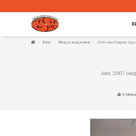
Б
Блог
Мэдээ мэдээлэл
2014 оны баярын хур
Анх 2007 он
Б.Мөнх