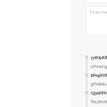
yySOpJt
xPWmUg
iiFwgNG
gTNSMwa
QjyADFN
TkLDPGK