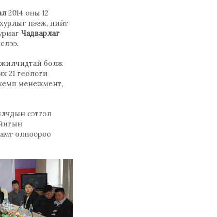
ал
2014 оны 12
хурлыг нээж, нийт
 уриаг
Чадварлаг
слээ.
 ажилчидтай болж
х 21 геологи
 кемп менежмент,
илчдын сэтгэл
айнгын
хамт олноороо