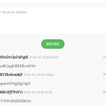
БИЧИХ
fRHoDvQnUsPgiK
1
2026-07-12 01:44:56
ydkQqqVZREResKWe
fRYJBehvsAkF
18
2026-06-29 05:49:54
psoNiWgjSgCspX
MKvIfjTFeYO
18
2026-06-21 18:42:24
VWPeltMIJJEhUw