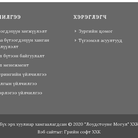
ЧИЛГЭЭ
ХЭРЭГЛЭГЧ
ээгдэхүүн хөгжүүлэлт
Зургийн цомог
аа бүтээгдэхүүн ханган
Түгээмэл асуултууд
лүүлэлт
п бүтээн байгуулалт
п менежмент
ерингийн үйлчилгээ
алгын үйлчилгээ
эрлэгээ үйлчилгээ
Бүх эрх хуулиар хамгаалагдсан © 2020 "Лоудстоуне Могул" ХХ
Вэб сайт
ыг:
Грийн софт ХХК