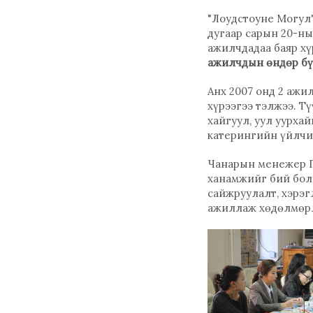
"Лоудстоуне Могул
дугаар сарын 20-ны
ажилчдадаа баяр хү
ажилчдын өндөр б
Анх 2007 онд 2 ажи
хүрээгээ тэлжээ. Т
хайгуул, уул уурха
катерингийн үйлчил
Чанарын менежер Г
ханамжийг бий болг
сайжруулалт, хэрэг
ажиллаж хөдөлмөрл