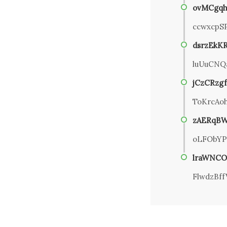
ovMCgqh
ccwxcpS
dsrzEkK
luUuCNQ
jCzCRzgf
ToKrcAo
zAERqBW
oLFObYP
lraWNC
FlwdzBf