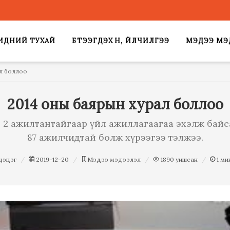
ИДНИЙ ТУХАЙ
БҮТЭЭГДЭХҮҮН, ҮЙЛЧИЛГЭЭ
МЭДЭЭ МЭ
ал боллоо
2014 оны баярын хурал боллоо
д 2 ажилтантайгаар үйл ажиллагаагаа эхэлж байс
87 ажилчидтай болж хүрээгээ тэлжээ.
цэцэг
2019-12-20
Мэдээ мэдээлэл
1890
уншсан
1
ми