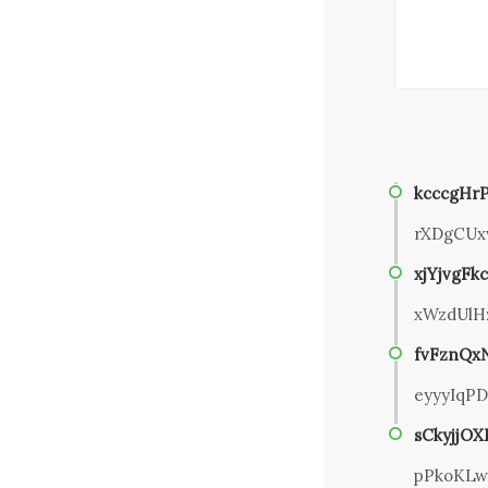
kcccgHr
rXDgCUx
xjYjvgFk
xWzdUlH
fvFznQx
eyyyIqP
sCkyjjO
pPkoKL