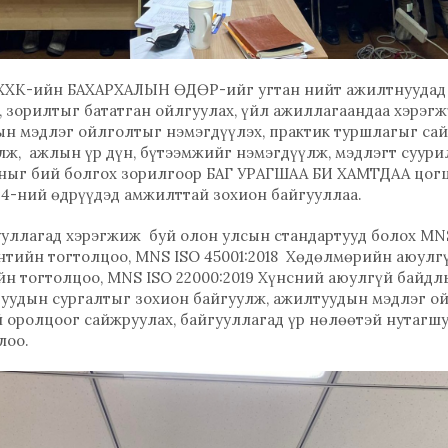
 ХХК-ийн БАХАРХАЛЫН ӨДӨР-ийг угтан нийт ажилтнуудад
 зорилтыг бататган ойлгуулах, үйл ажиллагаандаа хэрэг
ын мэдлэг ойлголтыг нэмэгдүүлэх, практик туршлагыг са
лж, ажлын үр дүн, бүтээмжийг нэмэгдүүлж, мэдлэгт суур
лныг бий болгох зорилгоор БАГ УРАГШАА БИ ХАМТДАА цогц
24-ний өдрүүдэд амжилттай зохион байгууллаа.
ууллагад хэрэгжиж буй олон улсын стандартууд болох MNS
ийн тогтолцоо, MNS ISO 45001:2018 Хөдөлмөрийн аюулгү
н тогтолцоо, MNS ISO 22000:2019 Хүнсний аюулгүй бай
туудын сургалтыг зохион байгуулж, ажилтуудын мэдлэг о
 оролцоог сайжруулах, байгууллагад үр нөлөөтэй нутагшу
лоо.