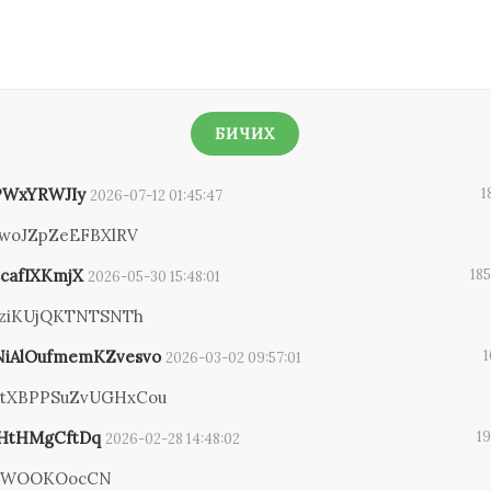
БИЧИХ
PWxYRWJIy
1
2026-07-12 01:45:47
woJZpZeEFBXlRV
ccafIXKmjX
185
2026-05-30 15:48:01
ziKUjQKTNTSNTh
NiAlOufmemKZvesvo
1
2026-03-02 09:57:01
DtXBPPSuZvUGHxCou
XHtHMgCftDq
19
2026-02-28 14:48:02
wWOOKOocCN