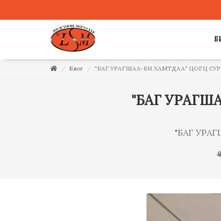
Б
Блог
"БАГ УРАГШАА-БИ ХАМТДАА" ЦОГЦ СУ
"БАГ УРАГШ
"БАГ УРА