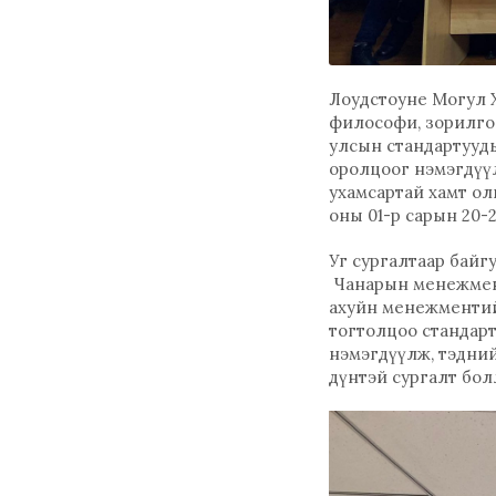
Лоудстоуне Могул
философи, зорилго,
улсын стандартууд
оролцоог нэмэгдүү
ухамсартай хамт о
оны 01-р сарын 20-
Уг сургалтаар байг
Чанарын менежмент
ахуйн менежментий
тогтолцоо стандар
нэмэгдүүлж, тэдний
дүнтэй сургалт бол