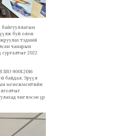
 байгууллагын
жүүлж буй олон
йжруулах тэдний
илсан чанарын
 сургалтыг 2022
 ISO 9001:2016
й байдал, Эрүүл
длын менежментийн
йлголтыг
улахад чиглэсэн үр