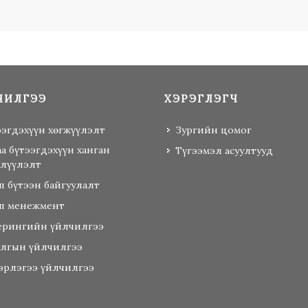
ЧИЛГЭЭ
ХЭРЭГЛЭГЧ
ээгдэхүүн хөгжүүлэлт
Зургийн цомог
аа бүтээгдэхүүн ханган
Түгээмэл асуултууд
лүүлэлт
п бүтээн байгуулалт
п менежмент
ерингийн үйлчилгээ
алгын үйлчилгээ
эрлэгээ үйлчилгээ