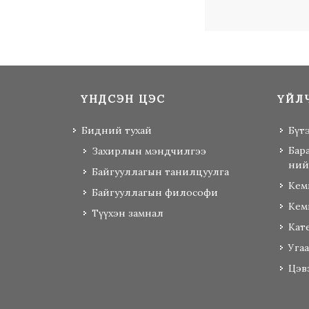
ҮНДСЭН ЦЭС
ҮЙЛ
Бидний тухай
Бүт
Бар
Захирлын мэндчилгээ
ний
Байгууллагын танилцуулга
Кем
Байгууллагын философи
Кем
Түүхэн замнал
Кат
Уга
Цэв