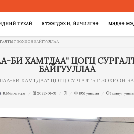
ИДНИЙ ТУХАЙ
БҮТЭЭГДЭХҮҮН, ҮЙЛЧИЛГЭЭ
МЭДЭЭ МЭ
РГАЛТЫГ ЗОХИОН БАЙГУУЛЛАА
АА-БИ ХАМТДАА" ЦОГЦ СУРГА
БАЙГУУЛЛАА
ГШАА-БИ ХАМТДАА" ЦОГЦ СУРГАЛТЫГ ЗОХИОН Б
Б.Мөнхцэцэг
2022-01-31
1951
уншсан
1
минут унши