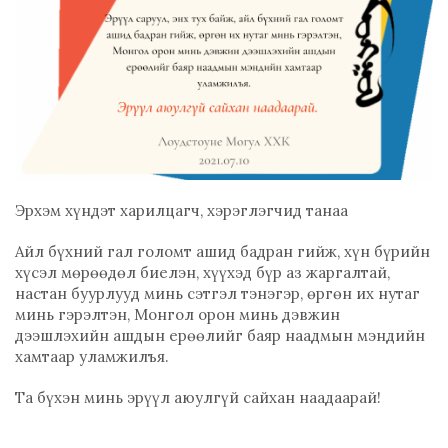
Эрхэм хүндэт харилцагч, хэрэглэгчид танаа
Айл бүхний гал голомт ашид бадран гийж, хүн бүрийн
хүсэл мөрөөдөл биелэн, хүүхэд бүр аз жаргалтай,
настан буурлууд минь сэтгэл тэнэгэр, өргөн их нутаг
минь гэрэлтэн, Монгол орон минь дэвжин
дээшлэхийн ашдын ерөөлийг баяр наадмын мэндийн
хамтаар уламжилъя.
Та бүхэн минь эрүүл аюулгүй сайхан наадаарай!