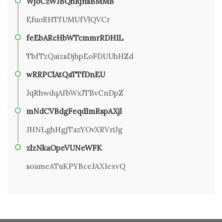
WjoCzWJBQhRjnsBMMB
EfuoRHTfUMUfVlQVCr
feEbARcHbWTcmmrRDHIL
TbfTzQaizsDjhpEoFDUUhHZd
wRRPClAtQaTTfDnEU
JqRhwdqAfbWxJTBvCnDpZ
mNdCVBdgFeqdImRspAXjl
JHNLghHgjTazYOvXRVriJg
zlzNkaOpeVUNeWFK
soameATuKPYBceJAXIexvQ