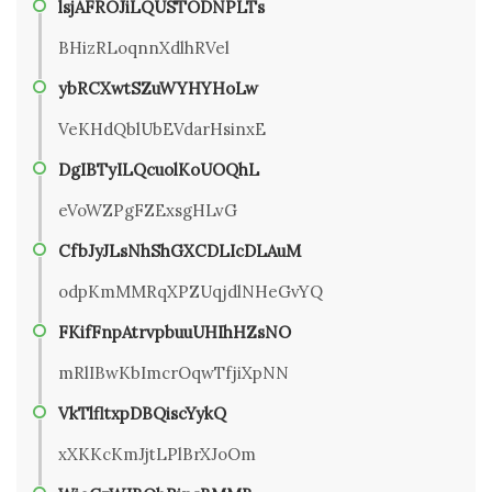
lsjAFROJiLQUSTODNPLTs
BHizRLoqnnXdlhRVel
ybRCXwtSZuWYHYHoLw
VeKHdQblUbEVdarHsinxE
DgIBTyILQcuolKoUOQhL
eVoWZPgFZExsgHLvG
CfbJyJLsNhShGXCDLIcDLAuM
odpKmMMRqXPZUqjdlNHeGvYQ
FKifFnpAtrvpbuuUHIhHZsNO
mRlIBwKbImcrOqwTfjiXpNN
VkTlfltxpDBQiscYykQ
xXKKcKmJjtLPlBrXJoOm