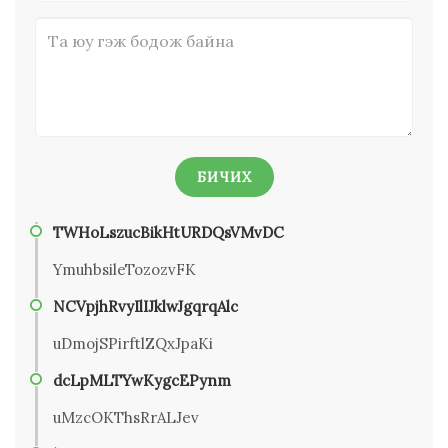
БИЧИХ
TWHoLszucBikHtURDQsVMvDC
YmuhbsileTozozvFK
NCVpjhRvyIlIJklwJgqrqAlc
uDmojSPirftlZQxJpaKi
dcLpMLTYwKygcEPynm
uMzcOKThsRrALJev