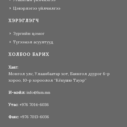
Цэвэрлэгээ үйлчилгээ
ХЭРЭГЛЭГЧ
Зургийн цомог
Түгээмэл асуултууд
ХОЛБОО БАРИХ
Хаяг:
Монгол улс, Улаанбаатар хот, Баянгол дүүрэг 6-р
хороо, 10-р хороолол “Кёкүшю Тауэр”
И-мэйл:
info@lsm.mn
Утас:
+976 7014-6036
Факс:
+976 7013-6036