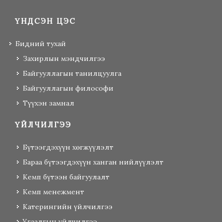
ҮНДСЭН ЦЭС
Бидний тухай
Захирлын мэндчилгээ
Байгууллагын танилцуулга
Байгууллагын философи
Түүхэн замнал
ҮЙЛЧИЛГЭЭ
Бүтээгдэхүүн хөгжүүлэлт
Бараа бүтээгдэхүүн ханган нийлүүлэлт
Кемп бүтээн байгуулалт
Кемп менежмент
Катерингийн үйлчилгээ
Угаалгын үйлчилгээ