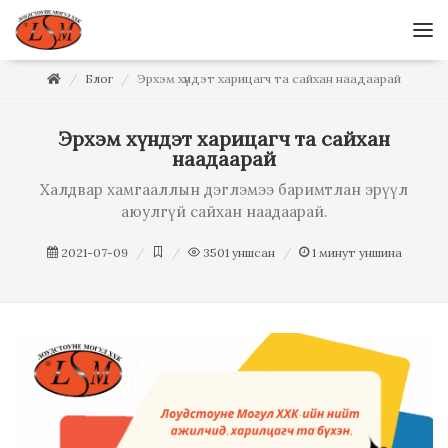
Блог
Эрхэм хүндэт харицагч та сайхан наадаарай
Эрхэм хүндэт харицагч та сайхан
наадаарай
Халдвар хамгааллын дэглэмээ баримтлан эрүүл
аюулгүй сайхан наадаарай.
2021-07-09
3501
уншсан
1
минут уншина