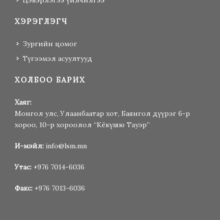
ХЭРЭГЛЭГЧ
Зургийн цомог
Түгээмэл асуултууд
ХОЛБОО БАРИХ
Хаяг:
Монгол улс, Улаанбаатар хот, Баянгол дүүрэг 6-р
хороо, 10-р хороолол “Кёкүшю Тауэр”
И-мэйл:
info@lsm.mn
Утас:
+976 7014-6036
Факс:
+976 7013-6036