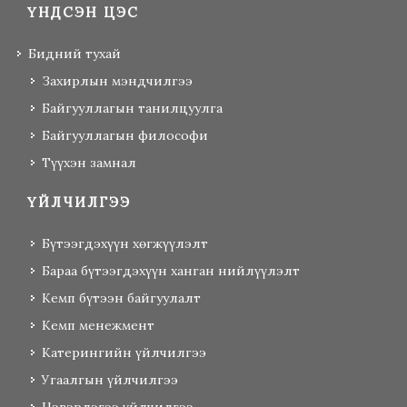
ҮНДСЭН ЦЭС
Бидний тухай
Захирлын мэндчилгээ
Байгууллагын танилцуулга
Байгууллагын философи
Түүхэн замнал
ҮЙЛЧИЛГЭЭ
Бүтээгдэхүүн хөгжүүлэлт
Бараа бүтээгдэхүүн ханган нийлүүлэлт
Кемп бүтээн байгуулалт
Кемп менежмент
Катерингийн үйлчилгээ
Угаалгын үйлчилгээ
Цэвэрлэгээ үйлчилгээ