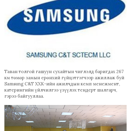
Таван толгой гашуун сухайтын чиглэлд баригдах 267
км төмөр замын ерөнхий гүйцэтгэгчээр ажиллаж буй
Samsung C&T ХХК-ийн ажилчдын кемп менежмент,
катерингийн үйлчилгээ үзүүлэх тендерт шалгарч,
гэрээ байгууллаа.