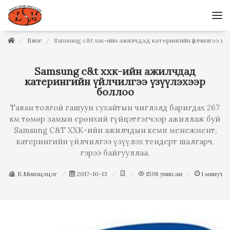
Блог
Samsung c&t ххк-ийн ажилчдад катерингийн үйлчилгээ үзүү
Samsung c&t ххк-ийн ажилчдад
катерингийн үйлчилгээ үзүүлэхээр
боллоо
Таван толгой гашуун сухайтын чиглэлд баригдах 267
км төмөр замын ерөнхий гүйцэтгэгчээр ажиллаж буй
Samsung C&T ХХК-ийн ажилчдын кемп менежмент,
катерингийн үйлчилгээ үзүүлэх тендерт шалгарч,
гэрээ байгууллаа.
Б.Мөнхцэцэг
2017-10-13
1598
уншсан
1
минут у