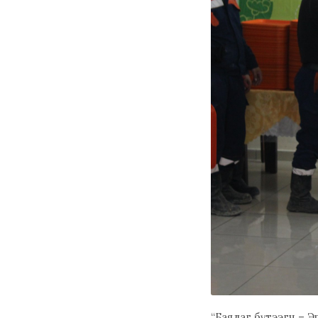
“Баялаг бүтээгч – 