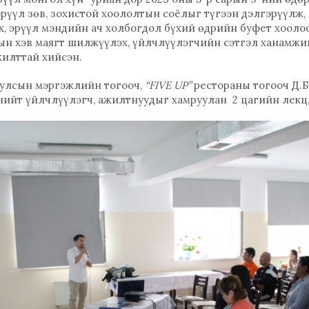
рүүл зөв, зохистой хоололтын соёлыг түгээн дэлгэрүүлж,
, эрүүл мэндийн ач холбогдол бүхий өдрийн буфет хооло
ын хэв маягт шилжүүлэх, үйлчлүүлэгчийн сэтгэл ханамжи
жилттай хийсэн.
 улсын мэргэжлийн тогооч,
“
FIVE UP
”
рестораны тогооч Д.Б
нийт үйлчлүүлэгч, ажилтнуудыг хамруулан 2 цагийн лекц,