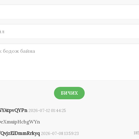
БИЧИХ
NYAtpvQYPn
2026-07-12 01:44:25
OeXmuipHcbgWYn
QvjzElDmmRrkyq
18
2026-07-08 13:59:23