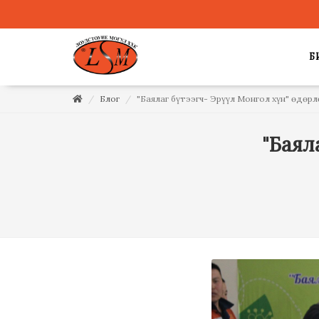
Б
Блог
"Баялаг бүтээгч- Эрүүл Монгол хүн" өдөрл
"Баял