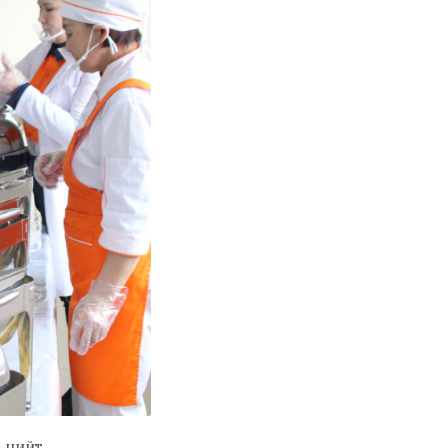
р нийт