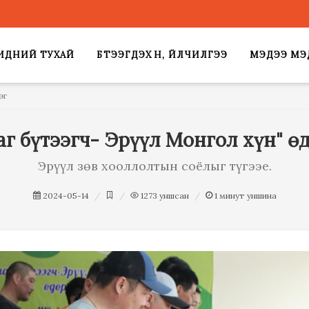
ИДНИЙ ТУХАЙ
БҮТЭЭГДЭХҮҮН, ҮЙЛЧИЛГЭЭ
МЭДЭЭ МЭ
өг
аг бүтээгч- Эрүүл Монгол хүн" ө
Эрүүл зөв хооллолтын соёлыг түгээе.
2024-05-14
1273
уншсан
1
минут уншина