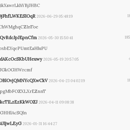
ikXswrLkhYBjJHBC
GDjFhfLWKESIOqR
1
2026-06-29 05:48:19
ChWMghqCZInToe
QvRdcJpJEpnCfm
185
2026-05-30 15:50:41
xbEYqePUmtEsHluPU
idAKcOcSKbUHeuwy
2026-05-19 20:57:05
JGkOGHWrcmf
OBlOvjQMNYcQXwCkV
1
2026-04-23 04:02:19
ZpgMbFOZXLXrEZnnT
kcTILzEzKkWOZJ
2026-04-11 09:08:38
GHHlAcSQln
BiJIjwLEyG
2026-01-31 16:44:27