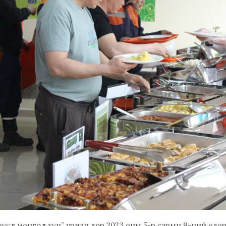
Эрүүл монгол хүн” уриан дор 2023 оны 5-р сарын 9-ний өдө