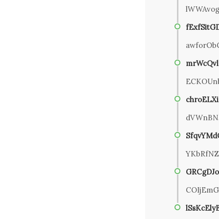
lWWAvog
fExfSit
awforOb
mrWcQvl
ECKOUnb
chroELX
dVWnBN
SfqvYMd
YKbRfN
GRCgDJo
COIjEmG
lSsKcEly