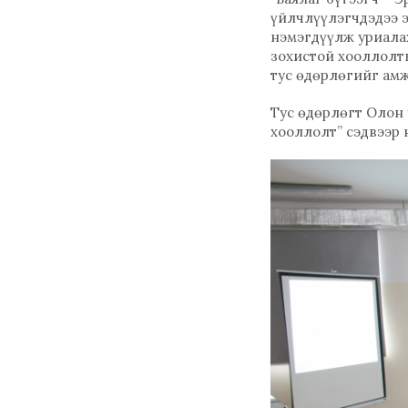
үйлчлүүлэгчдэдээ э
нэмэгдүүлж уриалах
зохистой хооллолт
тус өдөрлөгийг ам
Тус өдөрлөгт Олон
хооллолт” сэдвээр 