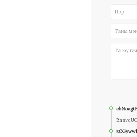
cbNoagt
RnnvqU
zCGywwf