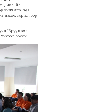
 мэдлэгийг
ор үйлчилж, зөв
йг нэмэх зорилгоор
уян “Эрүүл зөв
 хичээл орсон.